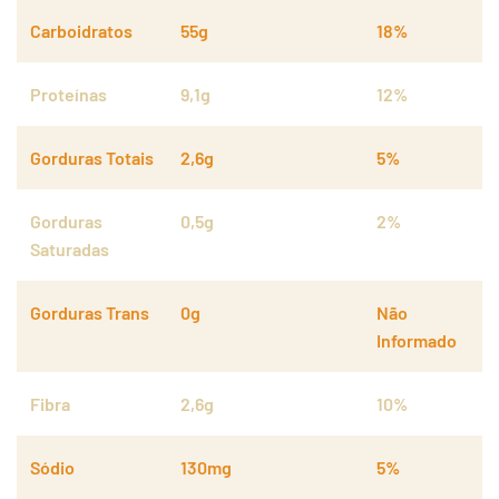
Carboidratos
55g
18%
Proteínas
9,1g
12%
Gorduras Totais
2,6g
5%
Gorduras
0,5g
2%
Saturadas
Gorduras Trans
0g
Não
Informado
Fibra
2,6g
10%
Sódio
130mg
5%