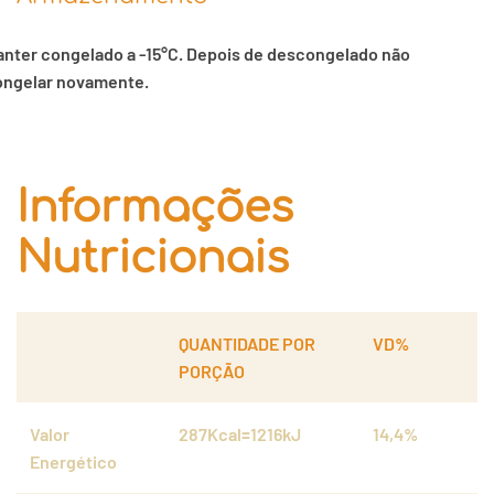
nter congelado a -15°C. Depois de descongelado não
ongelar novamente.
Informações
Nutricionais
QUANTIDADE POR
VD%
PORÇÃO
Valor
287Kcal=1216kJ
14,4%
Energético