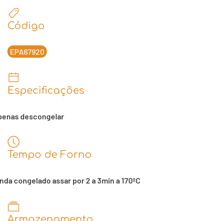
Código
EPA67920
Especificações
penas descongelar
Tempo de Forno
nda congelado assar por 2 a 3min a 170ºC
Armazenamento