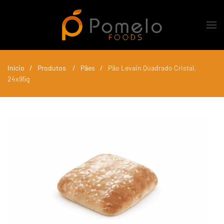
Skip to main content
Início
Produtos
Pães
Pão Levain Quadrado Cristal,
24x95g