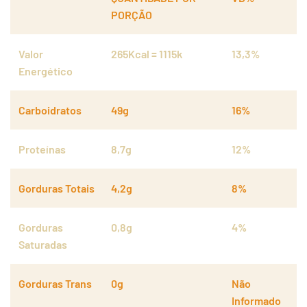
PORÇÃO
Valor
265Kcal = 1115k
13,3%
Energético
Carboidratos
49g
16%
Proteínas
8,7g
12%
Gorduras Totais
4,2g
8%
Gorduras
0,8g
4%
Saturadas
Gorduras Trans
0g
Não
Informado