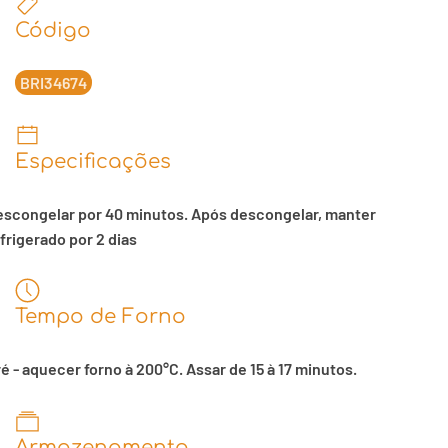
Código
BRI34674
Especificações
escongelar por 40 minutos. Após descongelar, manter
frigerado por 2 dias
Tempo de Forno
é - aquecer forno à 200°C. Assar de 15 à 17 minutos.
Armazenamento