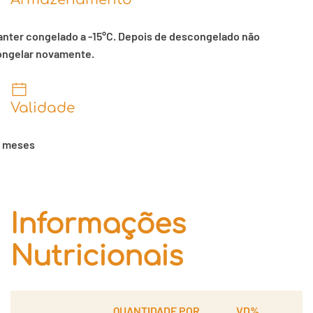
nter congelado a -15°C. Depois de descongelado não
ongelar novamente.
Validade
2 meses
Informações
Nutricionais
QUANTIDADE POR
VD%