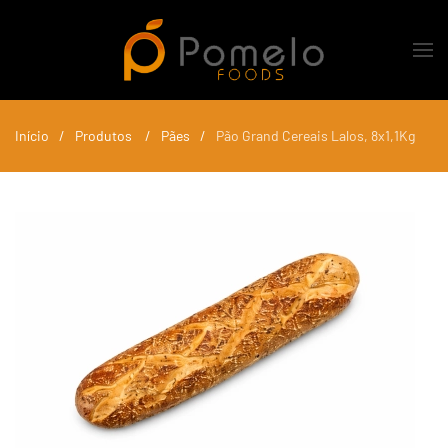
Skip to main content
Início
Produtos
Pães
Pão Grand Cereais Lalos, 8x1,1Kg