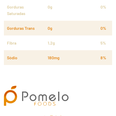
Gorduras
0g
0%
Saturadas
Gorduras Trans
0g
0%
Fibra
1,2g
5%
Sódio
180mg
8%