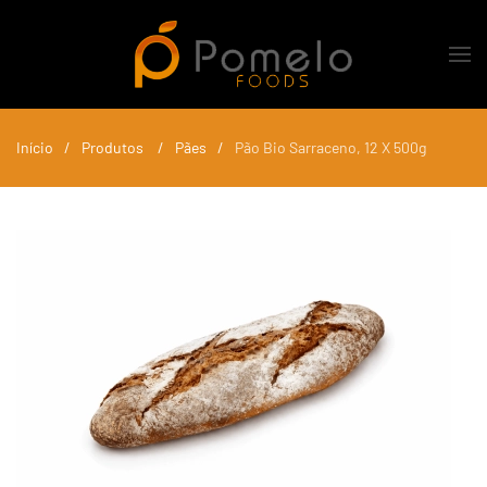
Skip to main content
Início
Produtos
Pães
Pão Bio Sarraceno, 12 X 500g