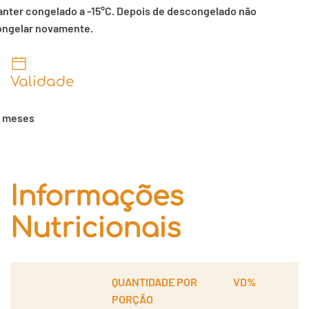
nter congelado a -15°C. Depois de descongelado não
ongelar novamente.
Validade
2 meses
Informações
Nutricionais
QUANTIDADE POR
VD%
PORÇÃO