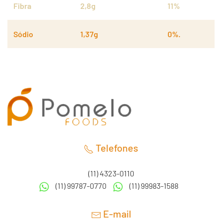
Fibra
2,8g
11%
Sódio
1,37g
0%.
Telefones
(11) 4323-0110
(11) 99787-0770
(11) 99983-1588
E-mail