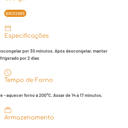
BRI32993
Especificações
escongelar por 30 minutos. Após descongelar, manter
frigerado por 2 dias
Tempo de Forno
é - aquecer forno à 200°C. Assar de 14 à 17 minutos.
Armazenamento