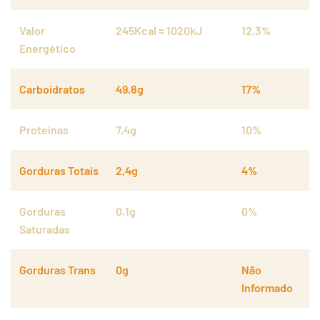
Valor
245Kcal = 1020kJ
12,3%
Energético
Carboidratos
49,8g
17%
Proteínas
7,4g
10%
Gorduras Totais
2,4g
4%
Gorduras
0,1g
0%
Saturadas
Gorduras Trans
0g
Não
Informado