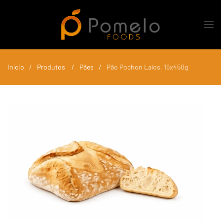
Skip to main content
Início
Produtos
Pães
Pão Pochon Lalos, 16x450g