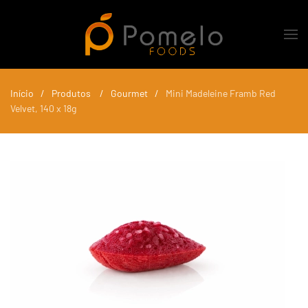
Skip to main content
Início
Produtos
Gourmet
Mini Madeleine Framb Red
Velvet, 140 x 18g