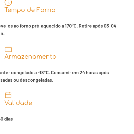
Tempo de Forno
ve-os ao forno pré-aquecido a 170°C. Retire após 03-04
n.
Armazenamento
nter congelado a -18ºC. Consumir em 24 horas após
ssadas ou descongeladas.
Validade
0 dias