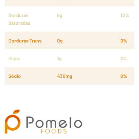
Gorduras
6g
13%
Saturadas
Gorduras Trans
0g
0%
Fibra
1g
2%
Sódio
430mg
8%